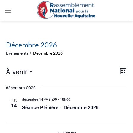
Passer
au
contenu
Décembre 2026
Évènements
Décembre 2026
Navig
Navi
À venir
LISTE
par
de
consu
Sélectionnez
vues
décembre 2026
une
Évèn
date.
décembre 14 @ 9h00
-
18h00
LUN
14
Séance Plénière – Décembre 2026
Aujourd’hui