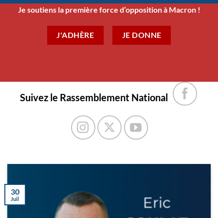
Je soutiens la première force d’opposition à Macron !
J'ADHÈRE
JE DONNE
Suivez le Rassemblement National
30
Juil