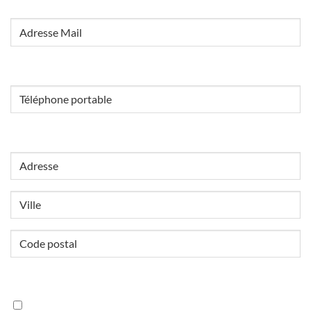
E-
mail
Téléphone
ADRESSE
Adresse
postale
Ville
ZIP
/
RGPD
J’accepte la politique de confidentialité.
Code