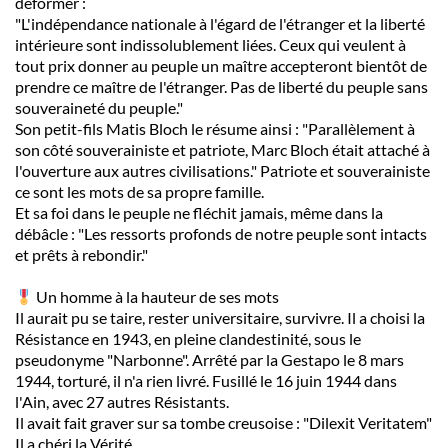
déformer :
"L'indépendance nationale à l'égard de l'étranger et la liberté
intérieure sont indissolublement liées. Ceux qui veulent à
tout prix donner au peuple un maître accepteront bientôt de
prendre ce maître de l'étranger. Pas de liberté du peuple sans
souveraineté du peuple."
Son petit-fils Matis Bloch le résume ainsi : "Parallèlement à
son côté souverainiste et patriote, Marc Bloch était attaché à
l'ouverture aux autres civilisations." Patriote et souverainiste
ce sont les mots de sa propre famille.
Et sa foi dans le peuple ne fléchit jamais, même dans la
débâcle : "Les ressorts profonds de notre peuple sont intacts
et prêts à rebondir."
Un homme à la hauteur de ses mots
Il aurait pu se taire, rester universitaire, survivre. Il a choisi la
Résistance en 1943, en pleine clandestinité, sous le
pseudonyme "Narbonne". Arrêté par la Gestapo le 8 mars
1944, torturé, il n'a rien livré. Fusillé le 16 juin 1944 dans
l'Ain, avec 27 autres Résistants.
Il avait fait graver sur sa tombe creusoise : "Dilexit Veritatem"
Il a chéri la Vérité.