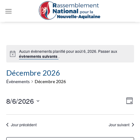
Passer
au
contenu
Aucun évènements planifié pour août 6, 2026. Passer aux
évènements suivants
.
Décembre 2026
Évènements
Décembre 2026
Navig
Navi
8/6/2026
JOUR
par
de
consu
Sélectionnez
vues
une
Évèn
Jour précédent
Jour suivant
date.