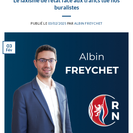
Le laxisme de l’état face aux trafics tue nos
buralistes
PUBLIÉ LE
03/02/2025
PAR
ALBIN FREYCHET
03
Fév