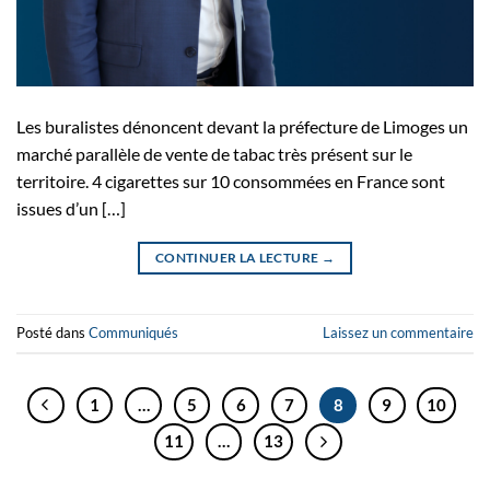
Les buralistes dénoncent devant la préfecture de Limoges un
marché parallèle de vente de tabac très présent sur le
territoire. 4 cigarettes sur 10 consommées en France sont
issues d’un […]
CONTINUER LA LECTURE
→
Posté dans
Communiqués
Laissez un commentaire
1
…
5
6
7
8
9
10
11
…
13