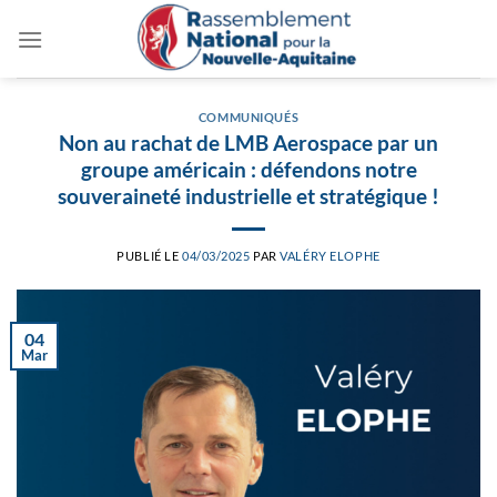
Passer
au
contenu
COMMUNIQUÉS
Non au rachat de LMB Aerospace par un
groupe américain : défendons notre
souveraineté industrielle et stratégique !
PUBLIÉ LE
04/03/2025
PAR
VALÉRY ELOPHE
04
Mar