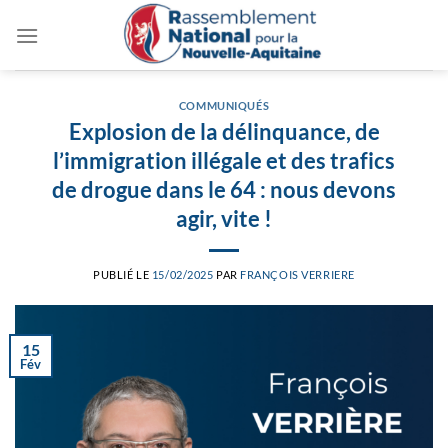
Passer
au
contenu
COMMUNIQUÉS
Explosion de la délinquance, de
l’immigration illégale et des trafics
de drogue dans le 64 : nous devons
agir, vite !
PUBLIÉ LE
15/02/2025
PAR
FRANÇOIS VERRIERE
15
Fév