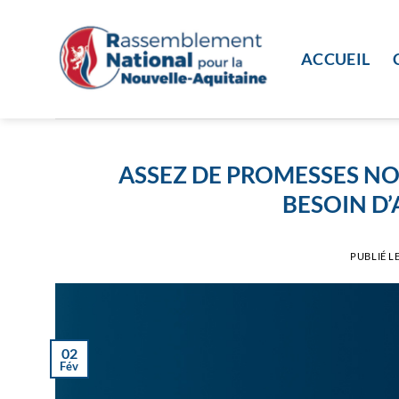
Passer
au
contenu
ACCUEIL
ASSEZ DE PROMESSES NO
BESOIN D
PUBLIÉ L
02
Fév