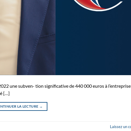
022 une subven- tion significative de 440 000 euros à l’entrepris
té […]
NTINUER LA LECTURE
→
Laissez un 