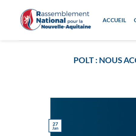
Passer
au
contenu
ACCUEIL
POLT : NOUS AC
27
Jan