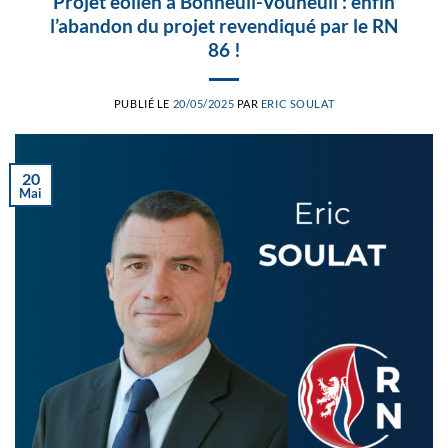
Projet éolien à Bonneuil-Vouneuil : enfin
l’abandon du projet revendiqué par le RN
86 !
PUBLIÉ LE
20/05/2025
PAR
ERIC SOULAT
20
Mai