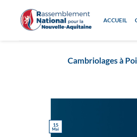
Passer
au
contenu
ACCUEIL
Cambriolages à Poit
15
Mai