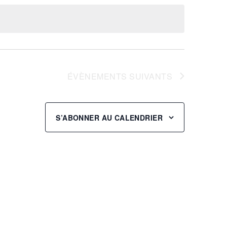
consultati
vues
Évènement
ÉVÈNEMENTS
SUIVANTS
S’ABONNER AU CALENDRIER