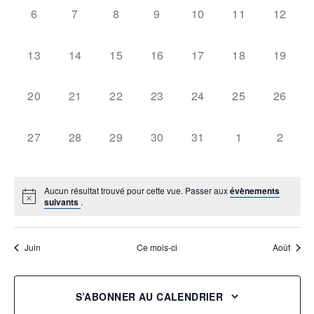
0
0
0
0
0
0
0
6
7
8
9
10
11
12
évènement,
évènement,
évènement,
évènement,
évènement,
évènement,
évènem
0
0
0
0
0
0
0
13
14
15
16
17
18
19
évènement,
évènement,
évènement,
évènement,
évènement,
évènement,
évènem
0
0
0
0
0
0
0
20
21
22
23
24
25
26
évènement,
évènement,
évènement,
évènement,
évènement,
évènement,
évènem
0
0
0
0
0
0
0
27
28
29
30
31
1
2
évènement,
évènement,
évènement,
évènement,
évènement,
évènement,
évènem
Aucun résultat trouvé pour cette vue. Passer aux
évènements
suivants
.
Juin
Ce mois-ci
Août
S’ABONNER AU CALENDRIER