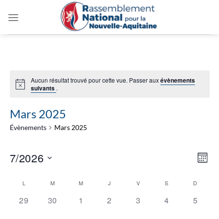
Passer
au
contenu
Aucun résultat trouvé pour cette vue. Passer aux
évènements
suivants
.
Mars 2025
Évènements
Mars 2025
Navig
Navi
7/2026
MOIS
par
de
consu
Sélectionnez
vues
Calendrier
L
M
M
J
V
S
D
une
Évèn
de
0
0
0
0
0
0
0
date.
29
30
1
2
3
4
5
Évènements
évènement,
évènement,
évènement,
évènement,
évènement,
évènement,
évènem