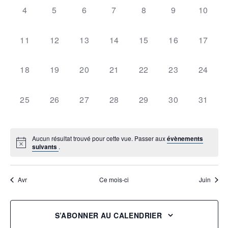
0
0
0
0
0
0
0
4
5
6
7
8
9
10
évènement,
évènement,
évènement,
évènement,
évènement,
évènement,
évènem
0
0
0
0
0
0
0
11
12
13
14
15
16
17
évènement,
évènement,
évènement,
évènement,
évènement,
évènement,
évènem
0
0
0
0
0
0
0
18
19
20
21
22
23
24
évènement,
évènement,
évènement,
évènement,
évènement,
évènement,
évènem
0
0
0
0
0
0
0
25
26
27
28
29
30
31
évènement,
évènement,
évènement,
évènement,
évènement,
évènement,
évènem
Aucun résultat trouvé pour cette vue. Passer aux
évènements
suivants
.
Avr
Ce mois-ci
Juin
S’ABONNER AU CALENDRIER