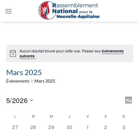
Passer
au
contenu
Aucun résultat trouvé pour cette vue. Passer aux
évènements
suivants
.
Mars 2025
Évènements
Mars 2025
Navig
Navi
5/2026
MOIS
par
de
consu
Sélectionnez
vues
Calendrier
L
M
M
J
V
S
D
une
Évèn
de
0
0
0
0
0
0
0
date.
27
28
29
30
1
2
3
Évènements
évènement,
évènement,
évènement,
évènement,
évènement,
évènement,
évènem