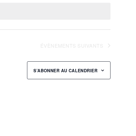
consultati
vues
Évènement
ÉVÈNEMENTS
SUIVANTS
S’ABONNER AU CALENDRIER