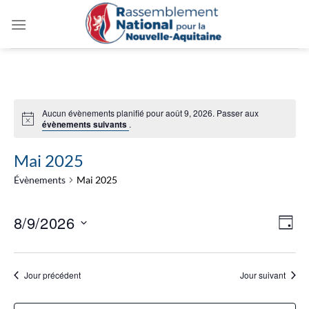
Passer
au
contenu
Aucun évènements planifié pour août 9, 2026. Passer aux
évènements suivants
.
Mai 2025
Évènements
Mai 2025
Navig
Navi
8/9/2026
JOUR
par
de
consu
Sélectionnez
vues
une
Évèn
Jour précédent
Jour suivant
date.