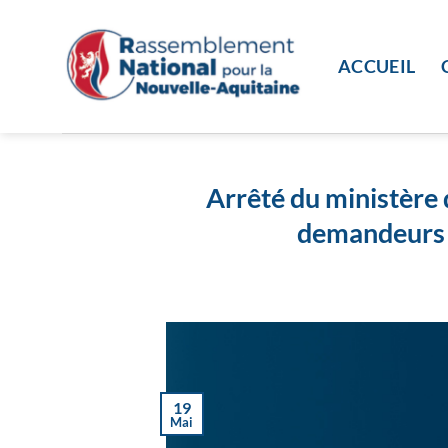
Passer
au
contenu
ACCUEIL
Arrêté du ministère d
demandeurs d’
19
Mai