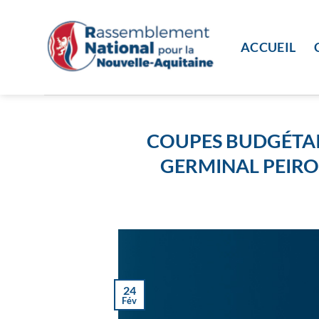
Passer
au
contenu
ACCUEIL
COUPES BUDGÉTAI
GERMINAL PEIRO 
24
Fév