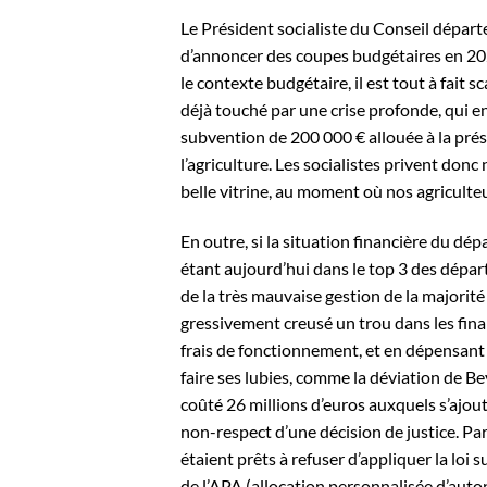
Le Président socialiste du Conseil dépar
d’annoncer des coupes budgétaires en 2024.
le contexte budgétaire, il est tout à fait s
déjà touché par une crise profonde, qui en
subvention de 200 000 € allouée à la pré
l’agriculture. Les socialistes privent don
belle vitrine, au moment où nos agriculte
En outre, si la situation financière du d
étant aujourd’hui dans le top 3 des dépar
de la très mauvaise gestion de la majorité 
gressivement creusé un trou dans les fi
frais de fonctionnement, et en dépensant
faire ses lubies, comme la déviation de Be
coûté 26 millions d’euros auxquels s’ajou
non-respect d’une décision de justice. Par
étaient prêts à refuser d’appliquer la loi
de l’APA (allocation personnalisée d’auto