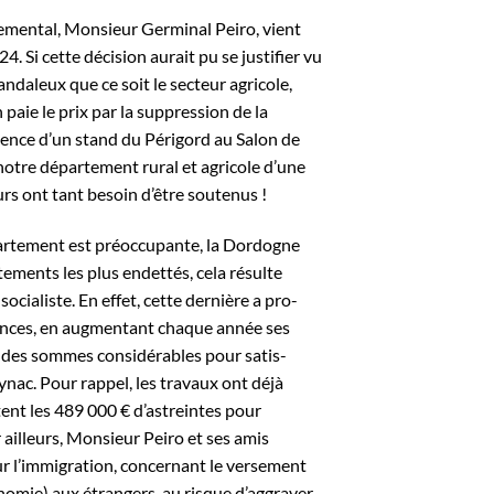
temental, Monsieur Germinal Peiro, vient
 Si cette décision aurait pu se justifier vu
candaleux que ce soit le secteur agricole,
 paie le prix par la suppression de la
sence d’un stand du Périgord au Salon de
c notre département rural et agricole d’une
urs ont tant besoin d’être soutenus !
épartement est préoccupante, la Dordogne
tements les plus endettés, cela résulte
socialiste. En effet, cette dernière a pro-
nances, en augmentant chaque année ses
 des sommes considérables pour satis-
ynac. Pour rappel, les travaux ont déjà
tent les 489 000 € d’astreintes pour
 ailleurs, Monsieur Peiro et ses amis
 sur l’immigration, concernant le versement
nomie) aux étrangers, au risque d’aggraver