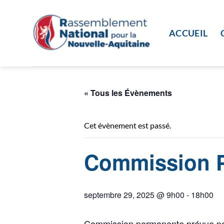
Passer
au
contenu
ACCUEIL
« Tous les Évènements
Cet évènement est passé.
Commission P
septembre 29, 2025 @ 9h00
-
18h00
Commission permanente prévue po